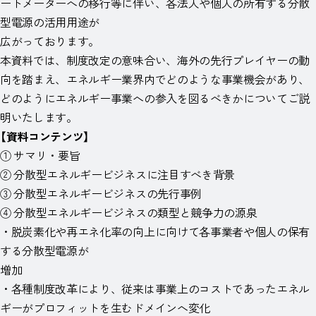
ートメーターへの移行等に伴い、各法人や個人の所有する分散
型電源の活用用途が
広がっております。
本資料では、制度改定の意味合い、海外の先行プレイヤーの動
向を踏まえ、エネルギー業界内でどのような事業機会があり、
どのようにエネルギー事業への参入を図るべきかについてご説
明いたします。
【資料コンテンツ】
① サマリ・要旨
② 分散型エネルギービジネスに注目すべき背景
③ 分散型エネルギービジネスの先行事例
④ 分散型エネルギービジネスの類型と競争力の源泉
・脱炭素化や再エネ化率の向上に向けて各事業者や個人の保有
する分散型電源が
増加
・各種制度改革により、従来は事業上のコストであったエネル
ギーがプロフィットを生むドメインへ変化