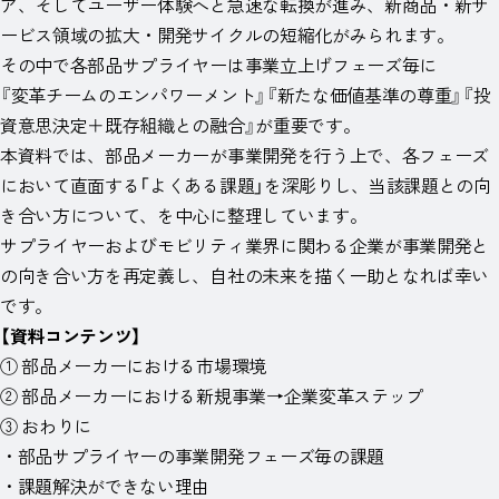
ア、そしてユーザー体験へと急速な転換が進み、新商品・新サ
ービス領域の拡大・開発サイクルの短縮化がみられます。
その中で各部品サプライヤーは事業立上げフェーズ毎に
『変革チームのエンパワーメント』『新たな価値基準の尊重』『投
資意思決定＋既存組織との融合』が重要です。
本資料では、部品メーカーが事業開発を行う上で、各フェーズ
において直面する「よくある課題」を深彫りし、当該課題との向
き合い方について、を中心に整理しています。
サプライヤーおよびモビリティ業界に関わる企業が事業開発と
の向き合い方を再定義し、自社の未来を描く一助となれば幸い
です。
【資料コンテンツ】
① 部品メーカーにおける市場環境
② 部品メーカーにおける新規事業→企業変革ステップ
③ おわりに
・部品サプライヤーの事業開発フェーズ毎の課題
・課題解決ができない理由