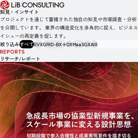
TOP
知見・インサイト
知見・インサイト
プロジェクトを通じて蓄積された独自の知見や市場調査・分析
を公開しています。
業界の構造変化を多角的に捉え、ビジネス
イシューの再定義を促します。
絞り込み
すべて
EVX
GRID-BX+
DX
MaaS
GX
AIX
REPORTS
リサーチ/レポート