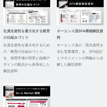
社員生産性を最大化する教育
キーエンス流SFA構築解説資
の仕組みづくり
料
社員生産性を最大化するため
キーエンス流の「高生産性を
の「教育の仕組みづくり」
生む営業運営」を、SFA設計
を、採用市場の現実と組織デ
とマネジメントの両輪から分
ザインの観点から体系化した
解した解説資料
解説資料