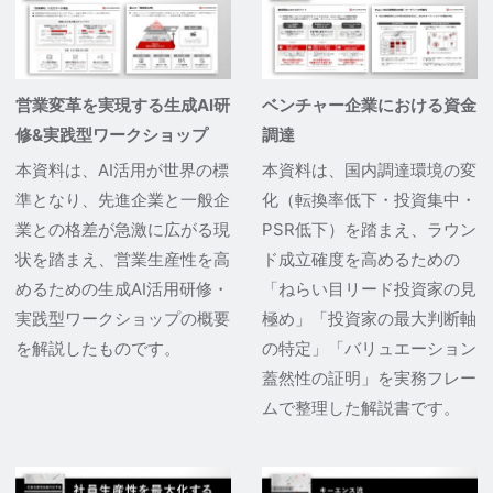
営業変革を実現する生成AI研
ベンチャー企業における資金
修&実践型ワークショップ
調達
本資料は、AI活用が世界の標
本資料は、国内調達環境の変
準となり、先進企業と一般企
化（転換率低下・投資集中・
業との格差が急激に広がる現
PSR低下）を踏まえ、ラウン
状を踏まえ、営業生産性を高
ド成立確度を高めるための
めるための生成AI活用研修・
「ねらい目リード投資家の見
実践型ワークショップの概要
極め」「投資家の最大判断軸
を解説したものです。
の特定」「バリュエーション
蓋然性の証明」を実務フレー
ムで整理した解説書です。