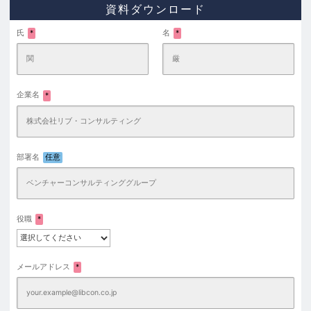
資料ダウンロード
氏
*
名
*
企業名
*
部署名
任意
役職
*
メールアドレス
*