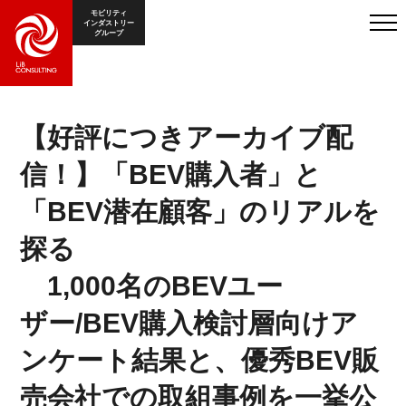
モビリティ
インダストリー
グループ
【好評につきアーカイブ配
信！】「BEV購入者」と
「BEV潜在顧客」のリアルを
探る
1,000名のBEVユー
ザー/BEV購入検討層向けア
ンケート結果と、優秀BEV販
売会社での取組事例を一挙公