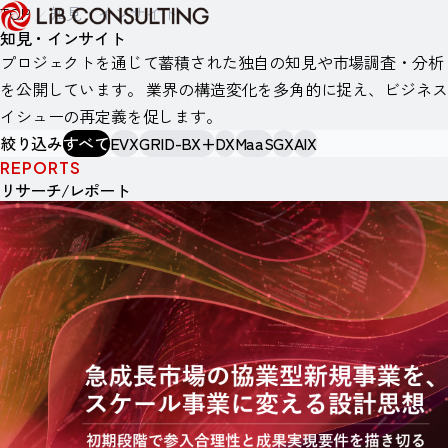
TOP
知見・インサイト
知見・インサイト
プロジェクトを通じて蓄積された独自の知見や市場調査・分析
を公開しています。
業界の構造変化を多角的に捉え、ビジネス
イシューの再定義を促します。
絞り込み
すべて
EVX
GRID-BX+
DX
MaaS
GX
AIX
REPORTS
リサーチ/レポート