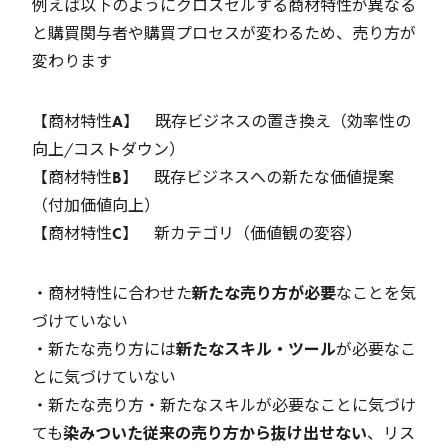
例えば以下のようにクロスセルする商材特性が異なる
と購買関与者や購買プロセスが変わるため、売り方が
変わります
【商材特性
A
】 既存ビジネスの置き換え（効率性の
向上/コストダウン）
【商材特性
B
】 既存ビジネスへの新たな価値提案
（付加価値向上）
【商材特性
C
】 新カテゴリ（価値観の変容）
・商材特性に合わせた
新たな売り方が必要
なことを気
づけていない
・新たな売り方には
新たなスキル・ツール
が必要なこ
とに気づけていない
・新たな売り方・新たなスキルが必要なことに気づけ
ても
染みついた従来の売り方から抜け出せない
、リス