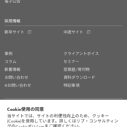
電子公告
採用情報
新卒サイト
中途サイト
事例
クライアントボイス
コラム
セミナー
新着情報
受賞歴/発刊物
お問い合わせ
資料ダウンロード
IRお問い合わせ
特記事項
プライバシーポリシー
セキュリティポリシー
Cookie使用の同意
当サイトでは、サイトの利便性向上のため、クッキー
生成AIガバナンス体系
(Cookie)を使用しています。詳しくはリブ・コンサルティン
グの
をご確認ください。
Cookieポリシー