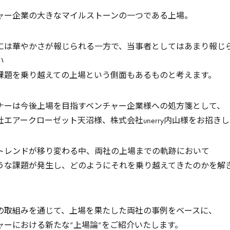
ャー企業の大きなマイルストーンの一つである上場。
には華やかさが報じられる一方で、当事者としてはあまり報じ
い
課題を乗り越えての上場という側面もあるものと考えます。
ナーは今後上場を目指すベンチャー企業様への処方箋として、
社エアークローゼット天沼様、株式会社unerry内山様をお招き
トレンドが移り変わる中、両社の上場までの軌跡において
うな課題が発生し、どのようにそれを乗り越えてきたのかを解
の取組みを通じて、上場を果たした両社の事例をベースに、
ャーにおける新たな”上場論”をご紹介いたします。