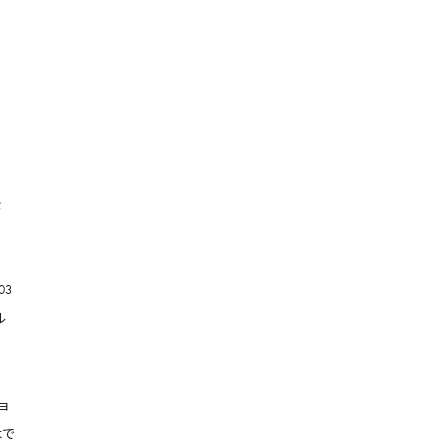
兼
3
ル
、
、
ョ
本で