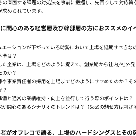
その直面する課題の対処法を事前に把握し、先回りして対応策
が求められています。
下に関心のある経営層及び幹部層の方におススメのイ
す
リュエーションが下がっている時勢において上場を延期すべきな
基準は？
場した企業は、上場をどのように捉えて、創業期から社内/社外
たのか？
員陣や事業責任者の採用を上場までどのようにすすめたのか？そ
か？
場準備と通常の業績維持・向上を並行して行う際のポイントは？
資家が関心のあるシナリオのトレンドは？（SaaSの魅せ方は刺さ
事者がオフレコで語る、上場のハードシングスとその