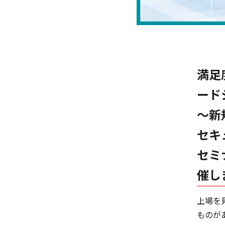
満足
ード
～新
セキ
セミ
催し
上場を
ものが