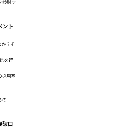
を検討す
ベント
のか？そ
発信を行
の採用基
るの
突破口