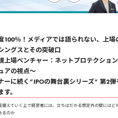
度100％！メディアでは語られない、上場
シングスとその突破口
規上場ベンチャー：ネットプロテクション
ュアの視点～
ナーに続く”IPOの舞台裏シリーズ” 第2弾
ます。
見据えていく上で経営者には、立ちはだかる想定外の壁にはど
あるのか