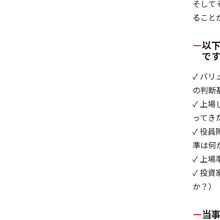
そして
ること
以
で
✓ バ
の判断
✓ 上
ってき
✓ 役
準は何
✓ 上
✓ 投
か？）
当