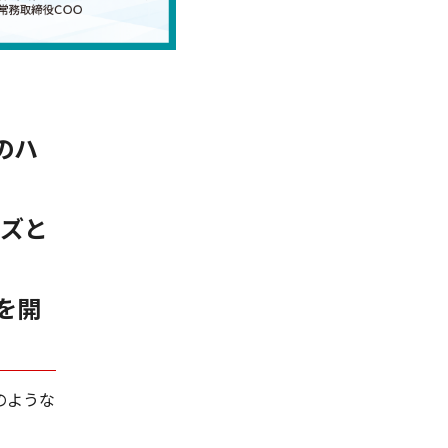
のハ
ズと
を開
のような